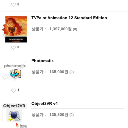
0
TVPaint Animation 12 Standard Edition
상품가 :
1,397,000원
(0)
0
Photomatix
상품가 :
165,000원
(0)
1
Object2VR v4
상품가 :
135,300원
(0)