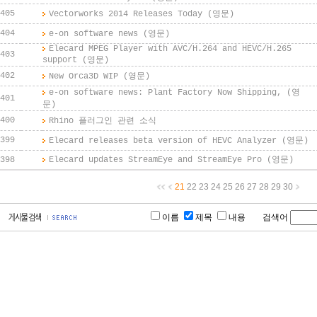
405
Vectorworks 2014 Releases Today (영문)
404
e-on software news (영문)
Elecard MPEG Player with AVC/H.264 and HEVC/H.265
403
support (영문)
402
New Orca3D WIP (영문)
e-on software news: Plant Factory Now Shipping, (영
401
문)
400
Rhino 플러그인 관련 소식
399
Elecard releases beta version of HEVC Analyzer (영문)
398
Elecard updates StreamEye and StreamEye Pro (영문)
21
22
23
24
25
26
27
28
29
30
이름
제목
내용 검색어