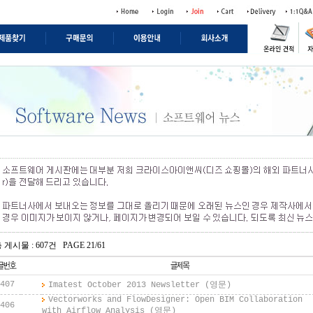
 게시물 : 607건 PAGE 21/61
407
Imatest October 2013 Newsletter (영문)
Vectorworks and FlowDesigner: Open BIM Collaboration
406
with Airflow Analysis (영문)