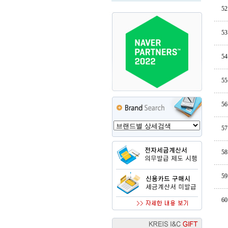
52
53
54
55
56
57
58
59
60