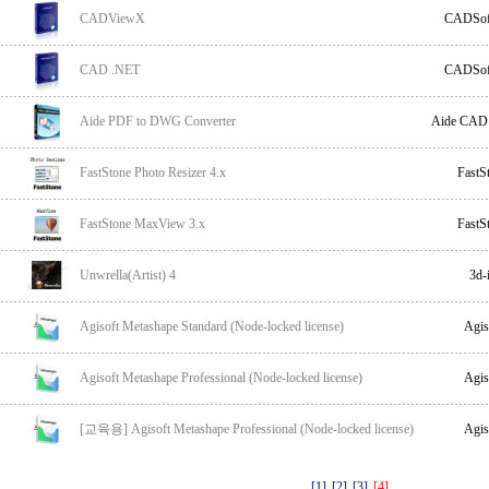
CADViewX
CADSof
CAD .NET
CADSof
Aide PDF to DWG Converter
Aide CAD
FastStone Photo Resizer 4.x
FastS
FastStone MaxView 3.x
FastS
Unwrella(Artist) 4
3d-
Agisoft Metashape Standard (Node-locked license)
Agis
Agisoft Metashape Professional (Node-locked license)
Agis
[교육용] Agisoft Metashape Professional (Node-locked license)
Agis
[1]
[2]
[3]
[4]