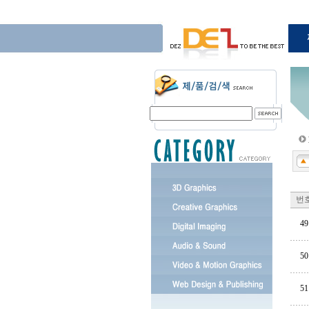
번
49
50
51