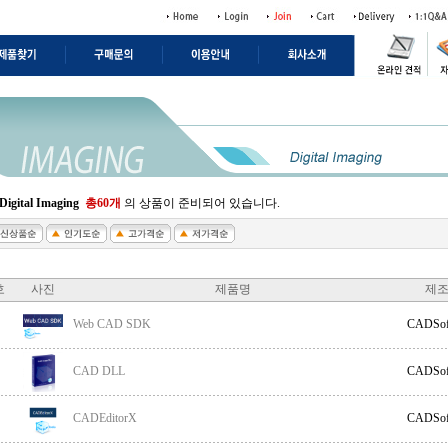
Digital Imaging
총60개
의 상품이 준비되어 있습니다.
호
사진
제품명
제
Web CAD SDK
CADSof
CAD DLL
CADSof
CADEditorX
CADSof