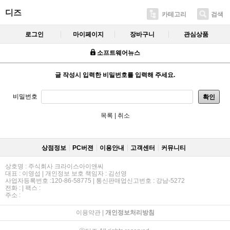
디즈
카테고리
검색
로그인
마이페이지
장바구니
관심상품
소프트웨어뉴스
글 작성시 입력한 비밀번호를 입력해 주세요.
비밀번호
확인
목록
|
취소
상점정보
PC버젼
이용안내
고객센터
커뮤니티
상호명 : 주식회사 크라이스아이앤씨
대표 : 이영섭 | 개인정보 보호 책임자 : 김선영
사업자등록번호 :120-86-58775 | 통신판매업신고번호 : 강남-5272
전화 : | 팩스 :
주소 :
이용약관
|
개인정보처리방침