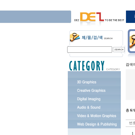
검색어
총
6
번
1