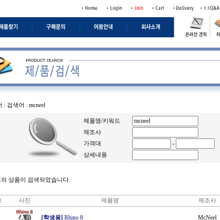
 : 검색어 :
mcneel
제품명/키워드
제조사
가격대
-
상세내용
개의 상품이 검색되었습니다.
호
사진
제품명
제조사
[학생용]
Rhino 8
McNeel