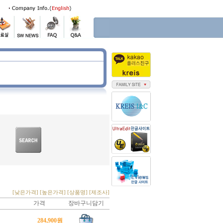
[낮은가격]
[높은가격]
[상품명]
[제조사]
가격
장바구니담기
284,900원