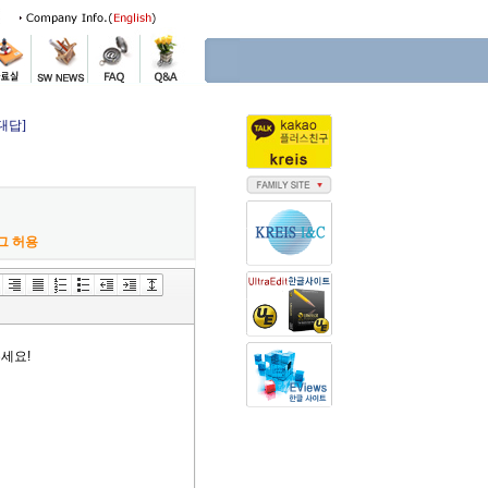
대답]
그 허용