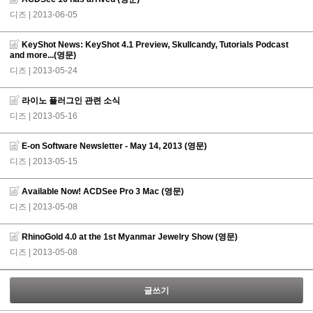
디즈
| 2013-06-05
KeyShot News: KeyShot 4.1 Preview, Skullcandy, Tutorials Podcast
and more...(영문)
디즈
| 2013-05-24
라이노 플러그인 관련 소식
디즈
| 2013-05-16
E-on Software Newsletter - May 14, 2013 (영문)
디즈
| 2013-05-15
Available Now! ACDSee Pro 3 Mac (영문)
디즈
| 2013-05-08
RhinoGold 4.0 at the 1st Myanmar Jewelry Show (영문)
디즈
| 2013-05-08
글쓰기