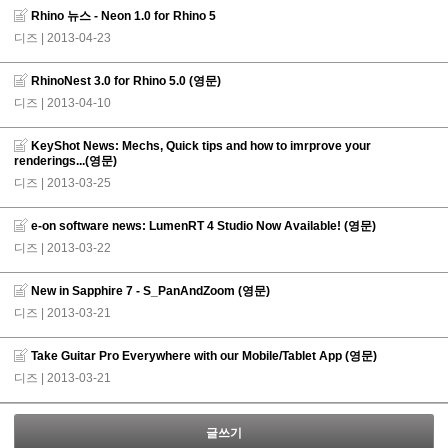
Rhino 뉴스 - Neon 1.0 for Rhino 5
디즈
| 2013-04-23
RhinoNest 3.0 for Rhino 5.0 (영문)
디즈
| 2013-04-10
KeyShot News: Mechs, Quick tips and how to imrprove your
renderings...(영문)
디즈
| 2013-03-25
e-on software news: LumenRT 4 Studio Now Available! (영문)
디즈
| 2013-03-22
New in Sapphire 7 - S_PanAndZoom (영문)
디즈
| 2013-03-21
Take Guitar Pro Everywhere with our Mobile/Tablet App (영문)
디즈
| 2013-03-21
글쓰기